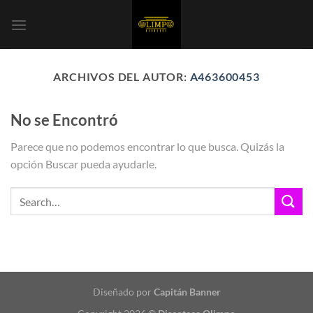
Saltar
al
contenido
ARCHIVOS DEL AUTOR:
A463600453
No se Encontró
Parece que no podemos encontrar lo que busca. Quizás la
opción Buscar pueda ayudarle.
Diseñado por
Capitán Banner