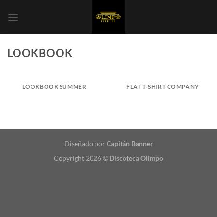
Saltar
al
contenido
LOOKBOOK
LOOKBOOK SUMMER
FLAT T-SHIRT COMPANY
Diseñado por
Capitán Banner
Copyright 2026 ©
Discoteca Olimpo